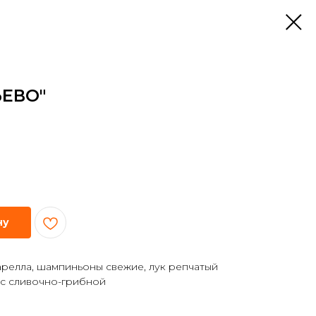
ЬЕВО"
ну
арелла, шампиньоны свежие, лук репчатый
ус сливочно-грибной