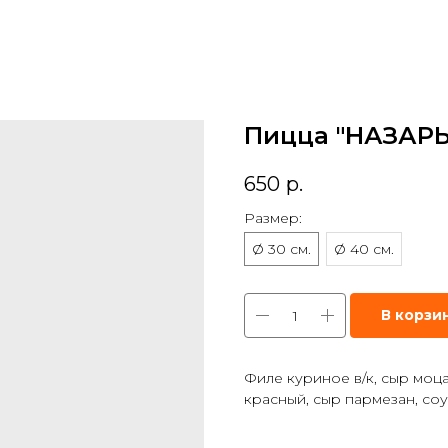
Пицца "НАЗАР
650
р.
Размер:
Ø 30 см.
Ø 40 см.
В корзи
Филе куриное в/к, сыр моц
красный, сыр пармезан, со